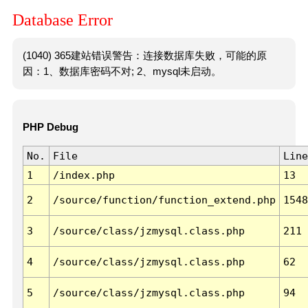
Database Error
(1040) 365建站错误警告：连接数据库失败，可能的原
因：1、数据库密码不对; 2、mysql未启动。
PHP Debug
No.
File
Line
1
/index.php
13
2
/source/function/function_extend.php
1548
3
/source/class/jzmysql.class.php
211
4
/source/class/jzmysql.class.php
62
5
/source/class/jzmysql.class.php
94