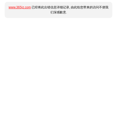
www.365jz.com
已经将此出错信息详细记录, 由此给您带来的访问不便我
们深感歉意.