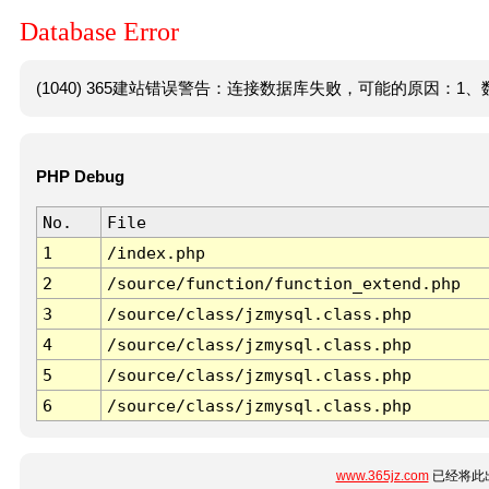
Database Error
(1040) 365建站错误警告：连接数据库失败，可能的原因：1、数
PHP Debug
No.
File
1
/index.php
2
/source/function/function_extend.php
3
/source/class/jzmysql.class.php
4
/source/class/jzmysql.class.php
5
/source/class/jzmysql.class.php
6
/source/class/jzmysql.class.php
www.365jz.com
已经将此