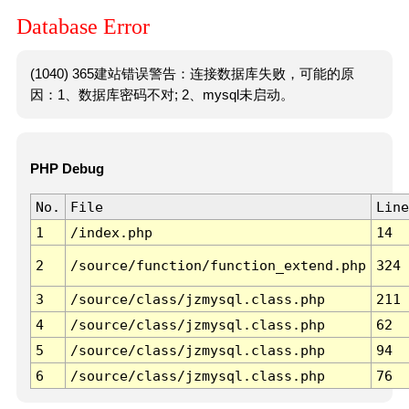
Database Error
(1040) 365建站错误警告：连接数据库失败，可能的原
因：1、数据库密码不对; 2、mysql未启动。
PHP Debug
No.
File
Line
1
/index.php
14
2
/source/function/function_extend.php
324
3
/source/class/jzmysql.class.php
211
4
/source/class/jzmysql.class.php
62
5
/source/class/jzmysql.class.php
94
6
/source/class/jzmysql.class.php
76