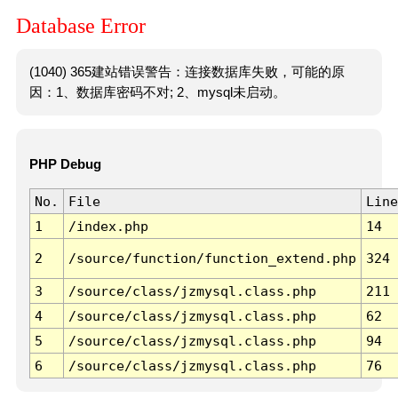
Database Error
(1040) 365建站错误警告：连接数据库失败，可能的原
因：1、数据库密码不对; 2、mysql未启动。
PHP Debug
No.
File
Line
1
/index.php
14
2
/source/function/function_extend.php
324
3
/source/class/jzmysql.class.php
211
4
/source/class/jzmysql.class.php
62
5
/source/class/jzmysql.class.php
94
6
/source/class/jzmysql.class.php
76