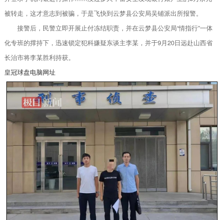
被转走，这才意志到被骗，于是飞快到云梦县公安局吴铺派出所报警。
接警后，民警立即开展止付冻结职责，并在云梦县公安局“情指行”一体
化专班的撑持下，迅速锁定犯科嫌疑东谈主李某，并于9月20日远赴山西省
长治市将李某胜利持获。
皇冠球盘电脑网址