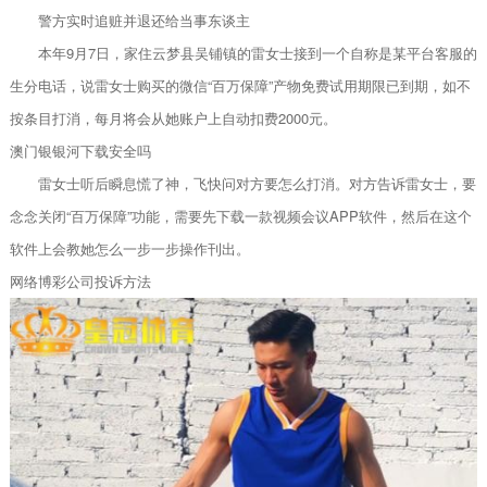
警方实时追赃并退还给当事东谈主
本年9月7日，家住云梦县吴铺镇的雷女士接到一个自称是某平台客服的
生分电话，说雷女士购买的微信“百万保障”产物免费试用期限已到期，如不
按条目打消，每月将会从她账户上自动扣费2000元。
澳门银银河下载安全吗
雷女士听后瞬息慌了神，飞快问对方要怎么打消。对方告诉雷女士，要
念念关闭“百万保障”功能，需要先下载一款视频会议APP软件，然后在这个
软件上会教她怎么一步一步操作刊出。
网络博彩公司投诉方法