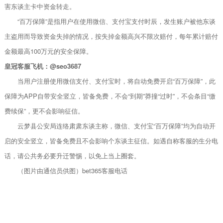
害东谈主卡中资金转走。
“百万保障”是指用户在使用微信、支付宝支付时辰，发生账户被他东谈
主盗用而导致资金失掉的情况，按失掉金额高兴不限次赔付，每年累计赔付
金额最高100万元的安全保障。
皇冠客服飞机：@seo3687
当用户注册使用微信支付、支付宝时，将自动免费开启“百万保障”，此
保障为APP自带安全竖立，皆备免费，不会“到期”莽撞“过时”，不会条目“缴
费续保”，更不会影响征信。
云梦县公安局连络肃肃东谈主称，微信、支付宝“百万保障”均为自动开
启的安全竖立，皆备免费且不会影响个东谈主征信。如遇自称客服的生分电
话，请公共务必要升迁警惕，以免上当上圈套。
（图片由通信员供图）bet365客服电话