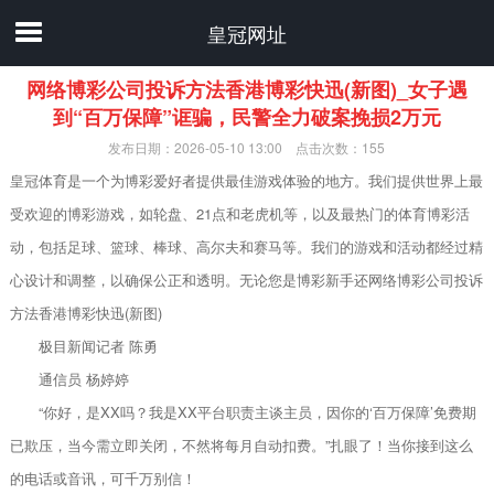
皇冠网址
网络博彩公司投诉方法香港博彩快迅(新图)_女子遇
到“百万保障”诓骗，民警全力破案挽损2万元
发布日期：2026-05-10 13:00 点击次数：155
皇冠体育是一个为博彩爱好者提供最佳游戏体验的地方。我们提供世界上最
受欢迎的博彩游戏，如轮盘、21点和老虎机等，以及最热门的体育博彩活
动，包括足球、篮球、棒球、高尔夫和赛马等。我们的游戏和活动都经过精
心设计和调整，以确保公正和透明。无论您是博彩新手还网络博彩公司投诉
方法香港博彩快迅(新图)
极目新闻记者 陈勇
通信员 杨婷婷
“你好，是XX吗？我是XX平台职责主谈主员，因你的‘百万保障’免费期
已欺压，当今需立即关闭，不然将每月自动扣费。”扎眼了！当你接到这么
的电话或音讯，可千万别信！