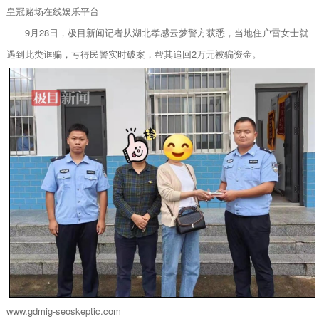
皇冠赌场在线娱乐平台
9月28日，极目新闻记者从湖北孝感云梦警方获悉，当地住户雷女士就
遇到此类诓骗，亏得民警实时破案，帮其追回2万元被骗资金。
www.gdmig-seoskeptic.com