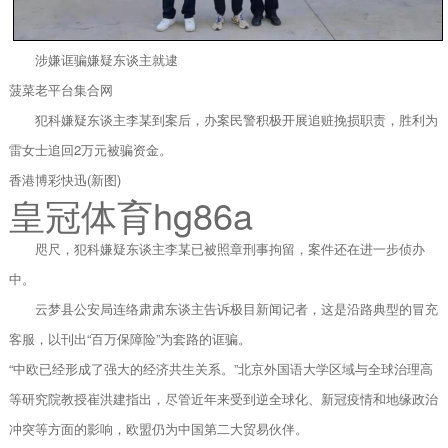
涉嫌诓骗嫌疑东谈主就逮
菠菜老平台集合网
犯科嫌疑东谈主李某到案后，办案民警积极开展追赃挽损职责，胜利为
雷女士追回2万元被骗资金。
香港博彩快迅(新图)
皇冠体育hg86a
咫尺，犯科嫌疑东谈主李某已被照章刑事拘留，案件还在进一步侦办
中。
云梦县公安局连络肃肃东谈主告诉极目新闻记者，这是沿路典型的冒充
客服，以刊出“百万保障险”为套路的诓骗。
“中欧已经形成了强大的经济共生关系。”北京外国语大学区域与全球治理高
等研究院教授崔洪建指出，尽管近年来受到逆全球化、新冠疫情和地缘政治
冲突等方面的影响，欧盟仍为中国第二大贸易伙伴。