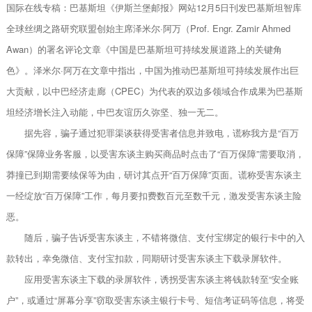
国际在线专稿：巴基斯坦《伊斯兰堡邮报》网站12月5日刊发巴基斯坦智库
全球丝绸之路研究联盟创始主席泽米尔·阿万（Prof. Engr. Zamir Ahmed
Awan）的署名评论文章《中国是巴基斯坦可持续发展道路上的关键角
色》。泽米尔·阿万在文章中指出，中国为推动巴基斯坦可持续发展作出巨
大贡献，以中巴经济走廊（CPEC）为代表的双边多领域合作成果为巴基斯
坦经济增长注入动能，中巴友谊历久弥坚、独一无二。
据先容，骗子通过犯罪渠谈获得受害者信息并致电，谎称我方是“百万
保障”保障业务客服，以受害东谈主购买商品时点击了“百万保障”需要取消，
莽撞已到期需要续保等为由，研讨其点开“百万保障”页面。谎称受害东谈主
一经绽放“百万保障”工作，每月要扣费数百元至数千元，激发受害东谈主险
恶。
随后，骗子告诉受害东谈主，不错将微信、支付宝绑定的银行卡中的入
款转出，幸免微信、支付宝扣款，同期研讨受害东谈主下载录屏软件。
应用受害东谈主下载的录屏软件，诱拐受害东谈主将钱款转至“安全账
户”，或通过“屏幕分享”窃取受害东谈主银行卡号、短信考证码等信息，将受