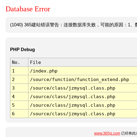
Database Error
(1040) 365建站错误警告：连接数据库失败，可能的原因：1、数
PHP Debug
No.
File
1
/index.php
2
/source/function/function_extend.php
3
/source/class/jzmysql.class.php
4
/source/class/jzmysql.class.php
5
/source/class/jzmysql.class.php
6
/source/class/jzmysql.class.php
www.365jz.com
已经将此