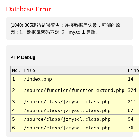
Database Error
(1040) 365建站错误警告：连接数据库失败，可能的原
因：1、数据库密码不对; 2、mysql未启动。
PHP Debug
No.
File
Line
1
/index.php
14
2
/source/function/function_extend.php
324
3
/source/class/jzmysql.class.php
211
4
/source/class/jzmysql.class.php
62
5
/source/class/jzmysql.class.php
94
6
/source/class/jzmysql.class.php
76