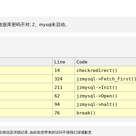
据库密码不对; 2、mysql未启动。
Line
Code
14
checkredirect()
324
jzmysql->Fetch_First(
211
jzmysql->Init()
62
jzmysql->Open()
94
jzmysql->halt()
76
break()
出错信息详细记录, 由此给您带来的访问不便我们深感歉意.