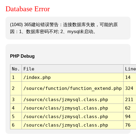
Database Error
(1040) 365建站错误警告：连接数据库失败，可能的原
因：1、数据库密码不对; 2、mysql未启动。
PHP Debug
No.
File
Line
1
/index.php
14
2
/source/function/function_extend.php
324
3
/source/class/jzmysql.class.php
211
4
/source/class/jzmysql.class.php
62
5
/source/class/jzmysql.class.php
94
6
/source/class/jzmysql.class.php
76