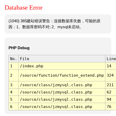
Database Error
(1040) 365建站错误警告：连接数据库失败，可能的原
因：1、数据库密码不对; 2、mysql未启动。
PHP Debug
No.
File
Line
1
/index.php
14
2
/source/function/function_extend.php
324
3
/source/class/jzmysql.class.php
211
4
/source/class/jzmysql.class.php
62
5
/source/class/jzmysql.class.php
94
6
/source/class/jzmysql.class.php
76