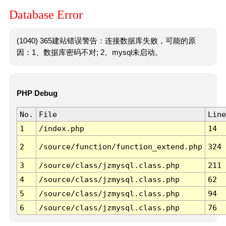
Database Error
(1040) 365建站错误警告：连接数据库失败，可能的原
因：1、数据库密码不对; 2、mysql未启动。
PHP Debug
No.
File
Line
1
/index.php
14
2
/source/function/function_extend.php
324
3
/source/class/jzmysql.class.php
211
4
/source/class/jzmysql.class.php
62
5
/source/class/jzmysql.class.php
94
6
/source/class/jzmysql.class.php
76