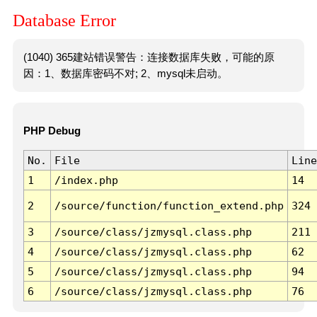
Database Error
(1040) 365建站错误警告：连接数据库失败，可能的原
因：1、数据库密码不对; 2、mysql未启动。
PHP Debug
No.
File
Line
1
/index.php
14
2
/source/function/function_extend.php
324
3
/source/class/jzmysql.class.php
211
4
/source/class/jzmysql.class.php
62
5
/source/class/jzmysql.class.php
94
6
/source/class/jzmysql.class.php
76