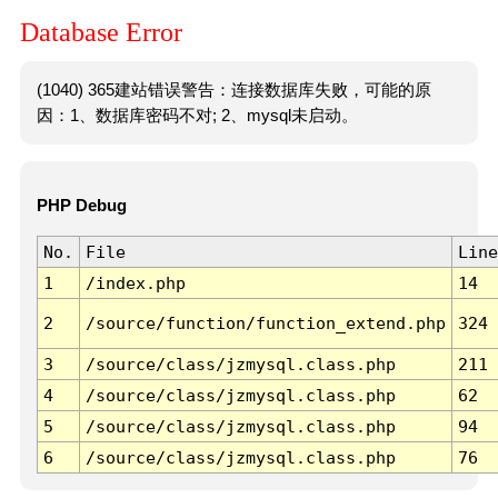
Database Error
(1040) 365建站错误警告：连接数据库失败，可能的原
因：1、数据库密码不对; 2、mysql未启动。
PHP Debug
No.
File
Line
1
/index.php
14
2
/source/function/function_extend.php
324
3
/source/class/jzmysql.class.php
211
4
/source/class/jzmysql.class.php
62
5
/source/class/jzmysql.class.php
94
6
/source/class/jzmysql.class.php
76