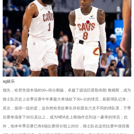
ag娱乐
领先，哈登凭借本场的30+得分阐扬，卓越了据说巨星勒布朗·詹姆斯，成为
骑士队历史上在季后赛中年事最大单场砍下30+分的球员，刷新球队记录；
其次，值得一提的是，这亦然哈登处事生存初度在六支不同的球队里，于季
后赛单场拿下30分及以上，成为NBA史上唯独作念到这一豪举的球员；此
外，他本年季后赛已有6场比赛得分朝上20分，骑士队在这些比赛中保捏着