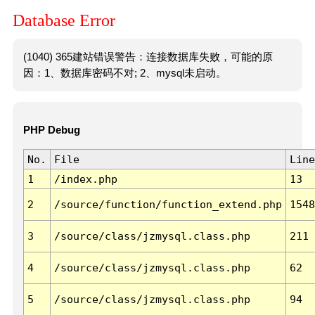
Database Error
(1040) 365建站错误警告：连接数据库失败，可能的原
因：1、数据库密码不对; 2、mysql未启动。
PHP Debug
No.
File
Line
1
/index.php
13
2
/source/function/function_extend.php
1548
3
/source/class/jzmysql.class.php
211
4
/source/class/jzmysql.class.php
62
5
/source/class/jzmysql.class.php
94