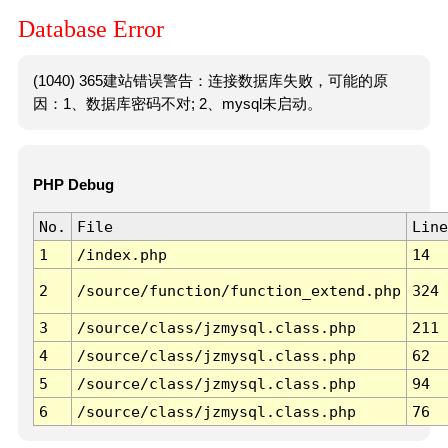
Database Error
(1040) 365建站错误警告：连接数据库失败，可能的原
因：1、数据库密码不对; 2、mysql未启动。
PHP Debug
No.
File
Line
1
/index.php
14
2
/source/function/function_extend.php
324
3
/source/class/jzmysql.class.php
211
4
/source/class/jzmysql.class.php
62
5
/source/class/jzmysql.class.php
94
6
/source/class/jzmysql.class.php
76