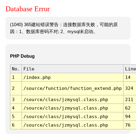
Database Error
(1040) 365建站错误警告：连接数据库失败，可能的原
因：1、数据库密码不对; 2、mysql未启动。
PHP Debug
No.
File
Line
1
/index.php
14
2
/source/function/function_extend.php
324
3
/source/class/jzmysql.class.php
211
4
/source/class/jzmysql.class.php
62
5
/source/class/jzmysql.class.php
94
6
/source/class/jzmysql.class.php
76