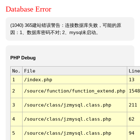
Database Error
(1040) 365建站错误警告：连接数据库失败，可能的原
因：1、数据库密码不对; 2、mysql未启动。
PHP Debug
No.
File
Line
1
/index.php
13
2
/source/function/function_extend.php
1548
3
/source/class/jzmysql.class.php
211
4
/source/class/jzmysql.class.php
62
5
/source/class/jzmysql.class.php
94