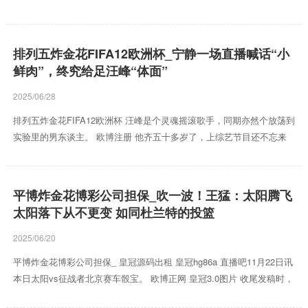
月28日、29日两个往过去内，北证50指数累计着落逾11%。 市集波动加
大的同期，北交所开释出将加强走动监管的信号，作念市商也运转加强
风控处理。 “北交所作念市业务开展初期，作念市商一直在低流动性的
排列五炸金花FIFA12欧洲杯_宁静一场直播喊话“小
市集环境下施行作念市报价义务。跟着市集行情变化加速，作念市商应
鲜肉”，终究给足汪峰“体面”
普及对突发事件的救急处理才能，加强荒谬情况救急演练使命，确保能
实时、有用地对各样风险事件进行预先预警...
2025/06/28
排列五炸金花FIFA12欧洲杯 汪峰是个灵魂摇滚歌手，同期亦然个放荡到
实验里的男东谈主。 欧博注册 他齐五十多岁了，上综艺节目还不忘来
点“小放荡”。 排列五炸金花 跟章子怡仳离后，汪峰的干事有点跌了下
来。可能是念念保抓热度，也可能是念念换换生涯，他贵重进入了一档
搪塞失业的综艺节目。 太平洋娱乐 这档节目里除了汪峰，还有不异五
平博炸金花博彩公司担保_吹一波！王猛：太阳腾飞
十多岁的宁静。 刚好录制的时辰，是宁静53岁诞辰。汪峰那颗爱“搞放
太阳落下从不更变 如同杜兰特的投篮
荡”的心立马冒出来了。他十分准备了诞辰惊喜。 此次诞辰惊喜真不浅
薄，不光有无东谈主机放“流星雨”，还有泡泡殊...
2025/06/20
平博炸金花博彩公司担保_ 皇冠源码出租 皇冠hg86a 直播吧11月22日讯
本日太阳vs征战者北京赛车骰宝。 欧博正网 皇冠3.0图片 收尾发稿时，
杜兰特依然6投6中砍下14分，他的生计得分来到了27314分，超过了埃