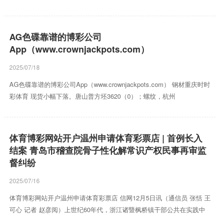
午间收盘，上证指数跌0.76%，报3017.92点；深证成指跌0.98%，报
9742.87点；创业板指跌1.06%，报1917.46点。 www.gdmig-darwinian-
medicine.com 沪指早盘走势 起首：Wind 煤炭、家电、通讯开辟等板块
AG色碟靠谱的博彩公司
涨幅居前；半导体开辟板块发力，则成电子涨近15%，华岭股份涨逾
App（www.crownjackpots.com）
10%，...
2025/07/18
AG色碟靠谱的博彩公司App（www.crownjackpots.com） 钢材重庆时时
彩体育 现货小幅下落。唐山普方坯3620（0）；螺纹，杭州
4030（-10），北京3880（0），广州4160（-20）；热卷，上海
3960（0），天津3910（-10），广州3980（-10）；冷轧，上海
4780（0），天津4490（0），广州4810（0）。 利润下降。即期坐蓐：
体育博彩网站开户温州申请体育彩票店 | 首例长入
普方坯盈利-148（-8），螺纹毛利-233（-140），热卷毛利-323（-9），
结案 青岛市稽查院骨子性化解常识产权民事再审监
电炉毛利37（-10）；10日坐蓐：普方坯盈...
督纠纷
2025/07/16
体育博彩网站开户温州申请体育彩票店 信网12月5日讯（通信员 张恬 王
可心 记者 赵彦阅）上世纪60年代，浙江诸暨枫桥镇干部公共在实践中