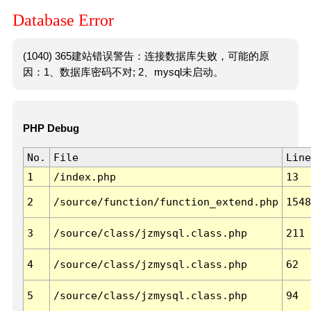
Database Error
(1040) 365建站错误警告：连接数据库失败，可能的原
因：1、数据库密码不对; 2、mysql未启动。
PHP Debug
No.
File
Line
1
/index.php
13
2
/source/function/function_extend.php
1548
3
/source/class/jzmysql.class.php
211
4
/source/class/jzmysql.class.php
62
5
/source/class/jzmysql.class.php
94